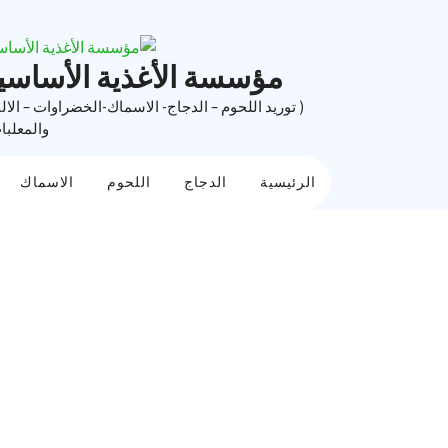
Ski
t
conten
مؤسسة الأغذية الأساسي
( توريد اللحوم – الدجاج- الاسماك-الخضراوات – الال
والمعلبا
الرئيسية
الدجاج
اللحوم
الاسماك