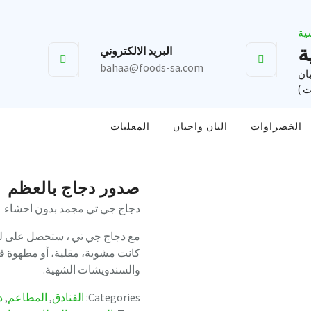
ة
البريد الالكتروني
bahaa@foods-sa.com
بان
ت )
الخضراوات
البان واجبان
المعلبات
صدور دجاج بالعظم
دجاج جي تي مجمد بدون احشاء
مع دجاج جي تي ، ستحصل على لحم
كانت مشوية، مقلية، أو مطهوة في
والسندويشات الشهية.
Categories:
الفنادق
,
المطاعم
,
د