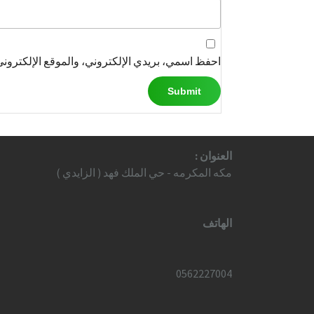
احفظ اسمي، بريدي الإلكتروني، والموقع الإلكتروني
العنوان :
مكه المكرمه - حي الملك فهد ( الزايدي )
الهاتف
0562227004