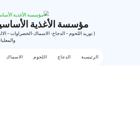
Ski
t
conten
مؤسسة الأغذية الأساسي
( توريد اللحوم – الدجاج- الاسماك-الخضراوات – الال
والمعلبا
الرئيسية
الدجاج
اللحوم
الاسماك