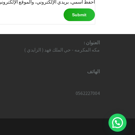
احفظ اسمي، بريدي الإلكتروني، والموقع الإلكتروني
العنوان :
مكه المكرمه - حي الملك فهد ( الزايدي )
الهاتف
0562227004