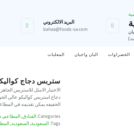
ة
البريد الالكتروني
bahaa@foods-sa.com
بان
ت )
الخضراوات
البان واجبان
المعلبات
ستربس دجاج كواليك
الاختيار الامثل للاستربس الجاهز
دجاج استربس كواليكو عالي الجو
الخفيفه يمكن تقديمه في المطاعم
Categories:
الفنادق
,
المطاعم
,
د
Tags:
السعودية
,
السعوديه
,
المط