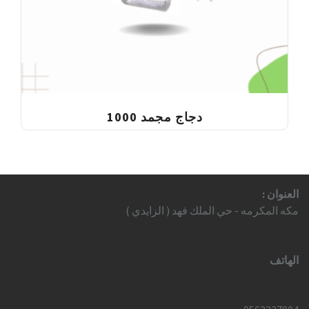
دجاج مجمد 1000
العنوان :
مكه المكرمه - حي الملك فهد ( الزايدي )
الهاتف