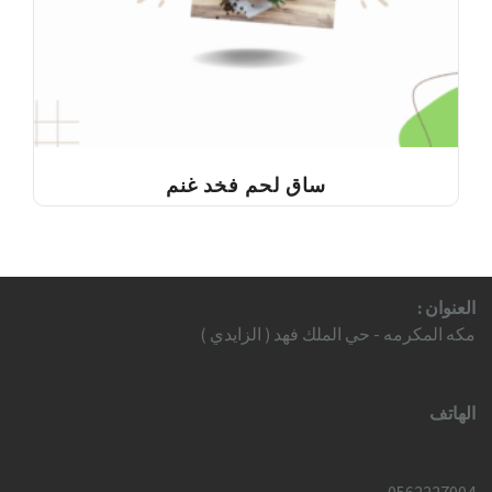
ساق لحم فخد غنم
العنوان :
مكه المكرمه - حي الملك فهد ( الزايدي )
الهاتف
0562227004