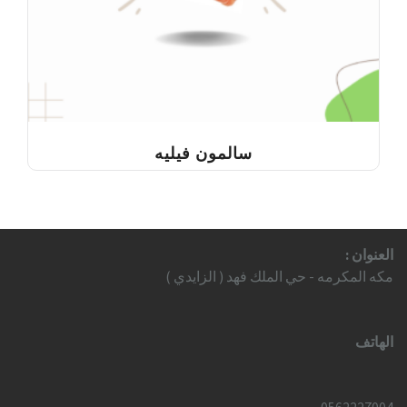
سالمون فيليه
العنوان :
مكه المكرمه - حي الملك فهد ( الزايدي )
الهاتف
0562227004