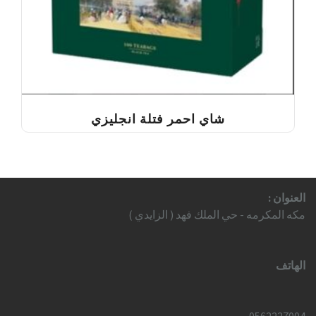
شاي احمر فتلة انجليزي
العنوان :
مكه المكرمه - حي الملك فهد ( الزايدي )
الهاتف
0562227004