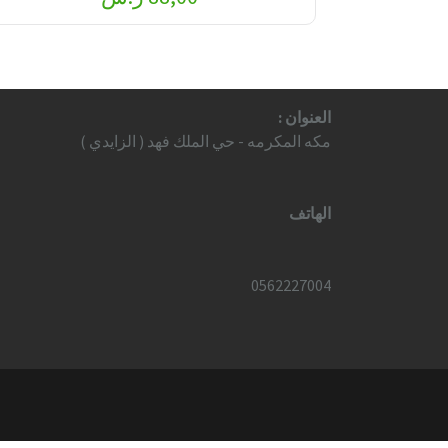
العنوان :
مكه المكرمه - حي الملك فهد ( الزايدي )
الهاتف
0562227004