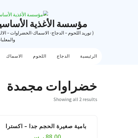
Ski
t
conten
مؤسسة الأغذية الأساسي
( توريد اللحوم – الدجاج- الاسماك-الخضراوات – الال
والمعلبا
الرئيسية
الدجاج
اللحوم
الاسماك
خضراوات مجمدة
Showing all 2 results
بامية صغيرة الحجم جدا – اكسترا
88,00
ر.س