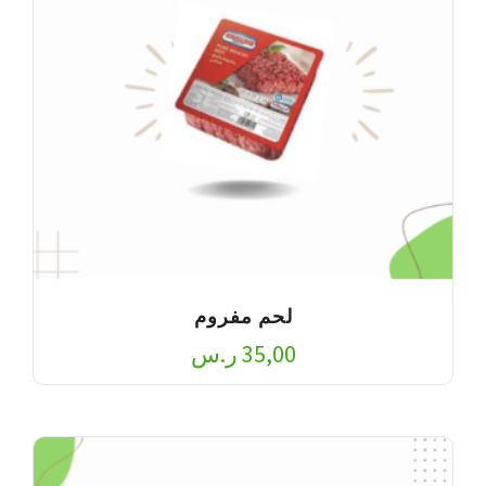
لحم مفروم
35,00
ر.س