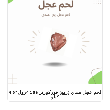
لحم عجل هندي (ربع) فوركورتر 106 4رول*4.5
كيلو