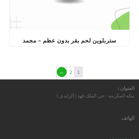
ستربلوين لحم بقر بدون عظم – مجمد
←
2
1
العنوان :
مكه المكرمه - حي الملك فهد ( الزايدي )
الهاتف